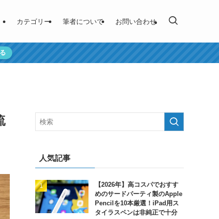
カテゴリー
筆者について
お問い合わせ
る
流
人気記事
【2026年】高コスパでおすす
めのサードパーティ製のApple
Pencilを10本厳選！iPad用ス
タイラスペンは非純正で十分