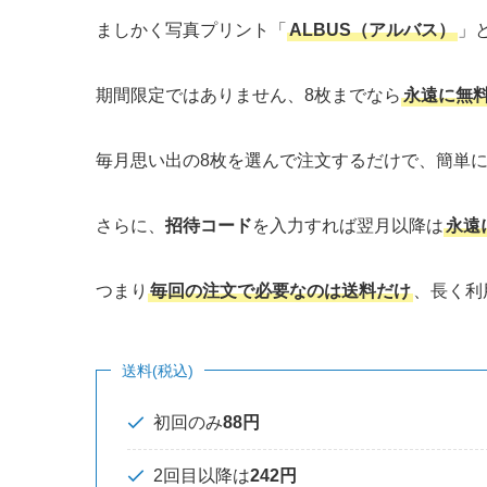
ましかく写真プリント「
ALBUS（アルバス）
」
期間限定ではありません、8枚までなら
永遠に無
毎月思い出の8枚を選んで注文するだけで、簡単
さらに、
招待コード
を入力すれば翌月以降は
永遠
つまり
毎回の注文で必要なのは送料だけ
、長く利
送料(税込)
初回のみ
88円
2回目以降は
242円