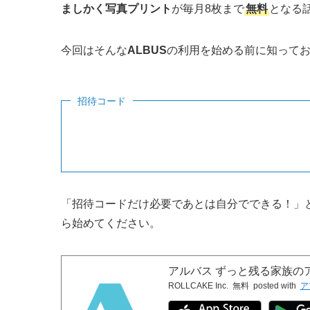
ましかく写真プリント
が毎月8枚まで
無料
となる
今回はそんな
ALBUS
の利用を始める前に知って
招待コード
「招待コードだけ必要であとは自分でできる！」
ら始めてください。
アルバス ずっと残る家族の
ROLLCAKE Inc.
無料
posted with
ア