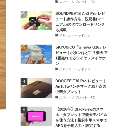
スマホ・タブレット・PC
SOUNDPEATS Air3 Pro レビ
ュー | 操作方法、説明書(マニ
ュアル)のダウンロードリンク
も掲載
イヤホン・ヘッドホン
SKYUNICO「Ginova G16」レ
ビュー | ボタンはどこ？楽天で
1番売れてるワイヤレスイヤホ
ン
イヤホン・ヘッドホン
DOOGEE T30 Pro レビュー |
AnTuTuベンチマーク39万点の
中華タブレット
スマホ・タブレット・PC
【2026年】Blackviewのスマ
ホ・タブレットで楽天モバイル
を使う方法 | 格安中華スマホで
APNを手動入力・設定する